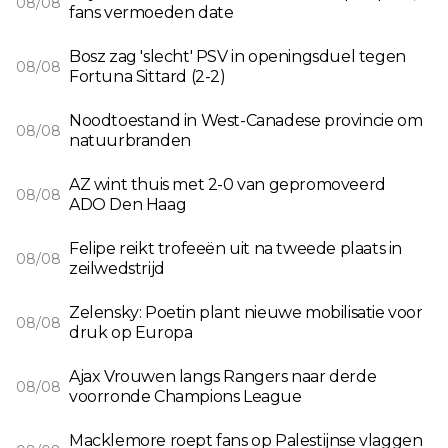
08/08
fans vermoeden date
Bosz zag 'slecht' PSV in openingsduel tegen
08/08
Fortuna Sittard (2-2)
Noodtoestand in West-Canadese provincie om
08/08
natuurbranden
AZ wint thuis met 2-0 van gepromoveerd
08/08
ADO Den Haag
Felipe reikt trofeeën uit na tweede plaats in
08/08
zeilwedstrijd
Zelensky: Poetin plant nieuwe mobilisatie voor
08/08
druk op Europa
Ajax Vrouwen langs Rangers naar derde
08/08
voorronde Champions League
Macklemore roept fans op Palestijnse vlaggen